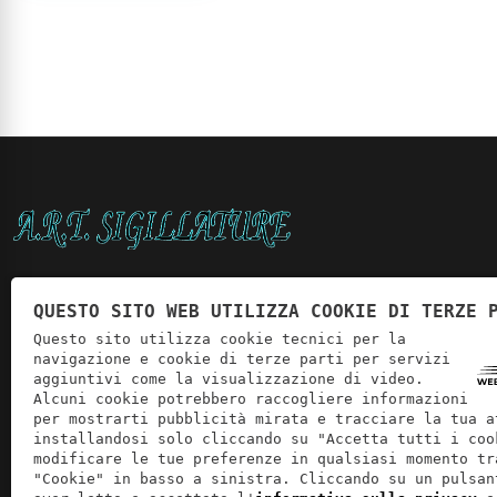
Dal 2013 garantiamo soluzioni affidabili per le sigillature,
QUESTO SITO WEB UTILIZZA COOKIE DI TERZE 
grazie a competenze consolidate e a un servizio pensato
per rispondere alle richieste più elevate in Veneto,
Questo sito utilizza cookie tecnici per la
navigazione e cookie di terze parti per servizi
Lombardia ed Emilia-Romagna, oltre che nel Nord Italia.
aggiuntivi come la visualizzazione di video.
Alcuni cookie potrebbero raccogliere informazioni
per mostrarti pubblicità mirata e tracciare la tua a
installandosi solo cliccando su "Accetta tutti i coo
modificare le tue preferenze in qualsiasi momento tr
"Cookie" in basso a sinistra. Cliccando su un pulsan