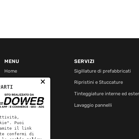
MENU
SERVIZI
Home
Sigillature di prefabbricati
×
Servizi
Ripristini e Stuccature
PARTI
Contatti
Tinteggiature interne ed este
Lavaggio pannelli
ttività,
kie". Puoi
amite il link
te confermi di